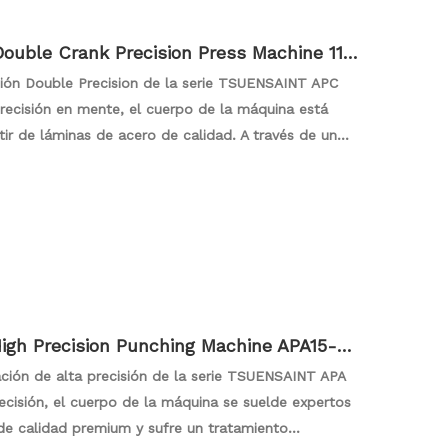
uble Crank Precision Press Machine 110
ión Double Precision de la serie TSUENSAINT APC
recisión en mente, el cuerpo de la máquina está
r de láminas de acero de calidad. A través de un
ensión, esto garantiza una mayor estabilidad y
la precisión de la máquina. La máquina de prensa se
ble, que se combina con una construcción robusta
ultados de metalurgia de alta precisión.
gh Precision Punching Machine APA15-40
ción de alta precisión de la serie TSUENSAINT APA
cisión, el cuerpo de la máquina se suelde expertos
de calidad premium y sufre un tratamiento