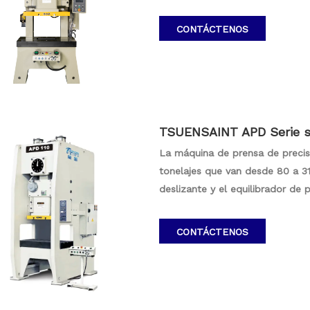
meticuloso de eliminación de te
también garantiza la máxima con
CONTÁCTENOS
procesos de fabricación con la 
vanguardia y la confiabilidad in
TSUENSAINT APD Serie se
5T
La máquina de prensa de precisi
tonelajes que van desde 80 a 31
deslizante y el equilibrador de 
configuración garantiza una dis
un movimiento estable y precis
CONTÁCTENOS
TsUenSaint con la ingeniería de 
varias aplicaciones industriale
precisa.