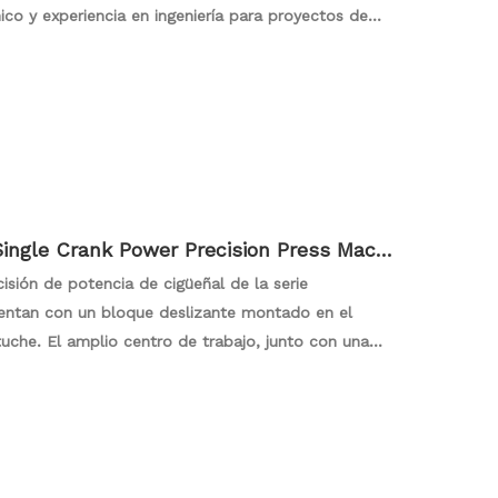
nico y experiencia en ingeniería para proyectos de
uinas de prensa, reconocidas por alta precisión,
r y superar las expectativas del cliente. Elija
ate para el soporte técnico dedicado para realizar
ngle Crank Power Precision Press Machi
sión de potencia de cigüeñal de la serie
ntan con un bloque deslizante montado en el
uche. El amplio centro de trabajo, junto con una
, elimina efectivamente la tensión, lo que hace que
 trabajar con piezas gruesas. Explore la precisión y
eciendo una solución confiable para varias
rocesos de formación y estampado de metales.