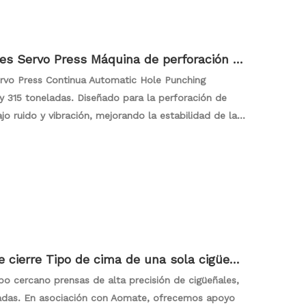
 Servo Press Máquina de perforación d
T
vo Press Continua Automatic Hole Punching
y 315 toneladas. Diseñado para la perforación de
o ruido y vibración, mejorando la estabilidad de la
isión precisa del producto. El sistema servo no solo
 sino que también ofrece perforaciones consistentes y
licaciones que exigen estándares estrictos.
cierre Tipo de cima de una sola cigüeña
n 160-600T
o cercano prensas de alta precisión de cigüeñales,
adas. En asociación con Aomate, ofrecemos apoyo