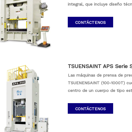
integral, que incluye diseño téc
electrodomésticos. Nuestras máq
reflejan un compromiso de cumpli
CONTÁCTENOS
TSUENSAINT por precisión y aom
sus proyectos.
TSUENSAINT APS Serie Si
ne 100-1000T
Las máquinas de prensa de preci
TSUENENSAINT (100-1000T) cue
centro de un cuerpo de tipo est
estructura de barra de conexión
estas máquinas sean ideales para
CONTÁCTENOS
la potencia de la serie APS, ofr
aplicaciones apremiantes en p