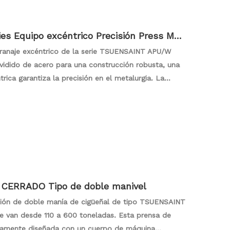
 Equipo excéntrico Precisión Press Mac
ranaje excéntrico de la serie TSUENSAINT APU/W
vidido de acero para una construcción robusta, una
rica garantiza la precisión en el metalurgia. La
a octaédricos de cuatro esquinas para operaciones
sobrecarga hidráulica y la lubricación automática de
emplifica la confiabilidad, la eficiencia y la
 tonelaje, satisfaciendo diversas necesidades
CERRADO Tipo de doble manivel
sión de doble manía de cigüeñal de tipo TSUENSAINT
ue van desde 110 a 600 toneladas. Esta prensa de
osamente diseñada con un cuerpo de máquina