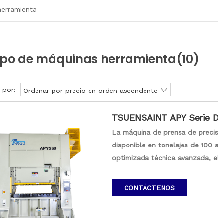
herramienta
ipo de máquinas herramienta
(10)
 por:
Ordenar por precio en orden ascendente
TSUENSAINT APY Serie Do
-1600T
La máquina de prensa de precisi
disponible en tonelajes de 100 
optimizada técnica avanzada, e
de acero de alta calidad soldada
garantiza la durabilidad. Los 
CONTÁCTENOS
nitrógeno/revestimiento cromad
renombre, unidades de conducc