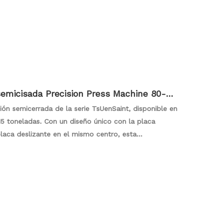
nsión. Esto no solo mejora la estabilidad, sino que
fiabilidad en las operaciones de precisión. Eleve sus
serie APA, un testimonio de la tecnología de
quebrantable.
micisada Precision Press Machine 80-31
ón semicerrada de la serie TsUenSaint, disponible en
5 toneladas. Con un diseño único con la placa
placa deslizante en el mismo centro, esta
tribución de fuerza incluso de fuerza, promoviendo
o. La serie APD es un testimonio del compromiso de
precisión, por lo que es una solución ideal para
s que requieren una formación de metales estable y