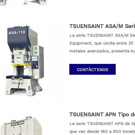
rodamientos.
TSUENSAINT ASA/M Series
e metal continuo 25-315
La serie TSUENSAINT ASA/M Ser
Equipment, que oscila entre 25 
metales avanzados, presenta baj
máquina y garantizando una prec
extiende la vida útil de la die,
CONTÁCTENOS
de alta calidad, ideales para ap
TSUENSAINT APN Tipo de 
l Prensa de alta precisió
La serie TSUENSAINT APN de tip
que van desde 160 a 600 tonel