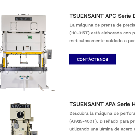
TSUENSAINT APC Serie Do
-315T
La máquina de prensa de precis
(110-315T) está elaborada con p
meticulosamente soldado a parti
tratamiento de eliminación de t
confiabilidad, contribuyendo a 
CONTÁCTENOS
erige como una solución confia
con el compromiso de lograr res
TSUENSAINT APA Serie Hi
0T
Descubra la máquina de perfora
(APA15-400T). Diseñado para pre
utilizando una lámina de acero 