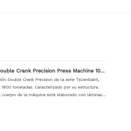
uble Crank Precision Press Machine 100
ón Double Crank Precision de la serie TsUenSaint,
a 1600 toneladas. Caracterizado por su estructura
l cuerpo de la máquina está elaborado con láminas
s y se trata para eliminar la tensión, lo que
componentes clave experimentan un tratamiento de
o duro, y la máquina incorpora controladores de
ión, embragues de electromagnetismo y