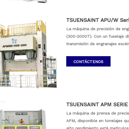
TSUENSAINT APU/W Series
hine 300-2000T
La máquina de precisión de eng
(300-2000T). Con un fuselaje di
transmisión de engranajes excént
máquina incorpora rieles de guí
estables. Con la protección de 
CONTÁCTENOS
aceite delgado, la serie APU/W ej
seguridad en un amplio rango de
industriales.
TSUENSAINT APM SERIE 
La máquina de prensa de preci
APM, disponible en tonelajes q
alto rendimiento está meticul